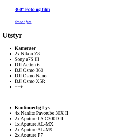
360° Foto og film
drone / foto
Utstyr
Kameraer
2x Nikon Z8
Sony a7S III
DJI Action 6
DJI Osmo 360
DJI Osmo Nano
DJI Osmo X5R
+++
Kontinuerlig Lys
4x Nanlite Pavotube 30X II
2x Aputure LS C300D II
1x Aputure AL-MX
2x Aputure AL-M9
2x Aputure F7