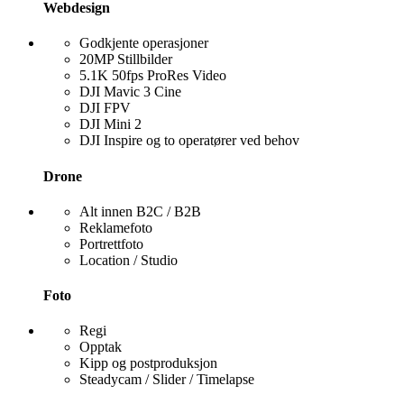
Webdesign
Godkjente operasjoner
20MP Stillbilder
5.1K 50fps ProRes Video
DJI Mavic 3 Cine
DJI FPV
DJI Mini 2
DJI Inspire og to operatører ved behov
Drone
Alt innen B2C / B2B
Reklamefoto
Portrettfoto
Location / Studio
Foto
Regi
Opptak
Kipp og postproduksjon
Steadycam / Slider / Timelapse