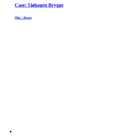
Case: Sjøhagen Brygge
film / drone