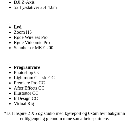
DJI Z-Axis
5x Lysstativer 2.4-4.6m
Lyd
Zoom H5
Røde Wireless Pro
Røde Videomic Pro
Sennheiser MKE 200
Programvare
Photoshop CC
Lightroom Classic CC
Premiere Pro CC
After Effects CC
Illustrator CC
InDesign CC
Virtual Rig
*DJI Inspire 2 X5 og studio med kjøreport og 6x6m hvit bakgrunn
er tilgjengelig gjennom mine samarbeidspartnere.