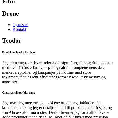
Film
Drone
Tjenester
Kontakt
Teodor
Et reklamebyrå på to ben
Jeg er en engasjert leverandør av design, foto, film og droneopptak
med over 15 års erfaring. Jeg tilbyr alt fra komplette nettsider,
merkevareprofiler og kampanjer på lik linje med store
reklamebyråer, til rent håndverk i form av foto, reklamefilm og
annonser.
Omsorgsfull perfeksjonist
Jeg bryr meg mye om menneskene rundt meg, inkludert alle
kundene mine, og jeg er detaljorientert til punktet at det sies jeg og
Jon Almaas aldri må møtes. Derfor brenner jeg for å alltid levere
gode produkter innen deadline, hvor alt blir utført med presisjon,