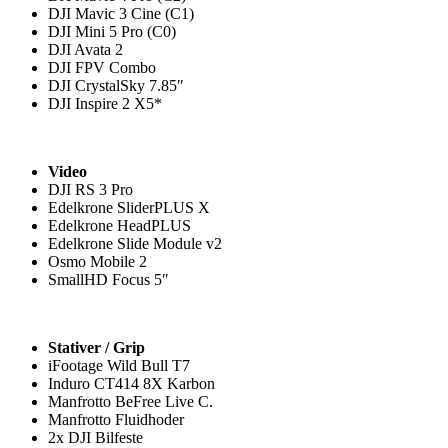
DJI Mavic 3 Cine (C1)
DJI Mini 5 Pro (C0)
DJI Avata 2
DJI FPV Combo
DJI CrystalSky 7.85″
DJI Inspire 2 X5*
Video
DJI RS 3 Pro
Edelkrone SliderPLUS X
Edelkrone HeadPLUS
Edelkrone Slide Module v2
Osmo Mobile 2
SmallHD Focus 5″
Stativer / Grip
iFootage Wild Bull T7
Induro CT414 8X Karbon
Manfrotto BeFree Live C.
Manfrotto Fluidhoder
2x DJI Bilfeste