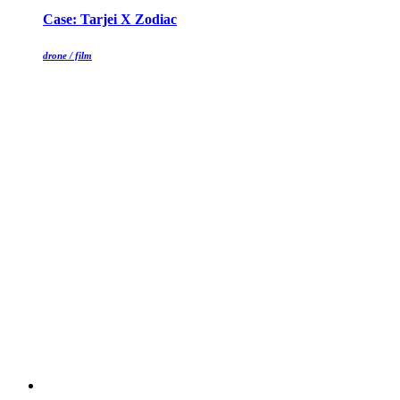
Case: Tarjei X Zodiac
drone / film